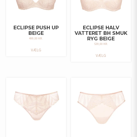
ECLIPSE PUSH UP
ECLIPSE HALV
BEIGE
VATTERET BH SMUK
RYG BEIGE
499,00
KR.
539,00
KR.
DETTE
VÆLG
DETTE
VARE
VÆLG
VARE
HAR
HAR
FLERE
FLERE
VARIANTER.
VARIANTER.
MULIGHEDERNE
MULIGHEDERNE
KAN
KAN
VÆLGES
VÆLGES
PÅ
PÅ
VARESIDEN
VARESIDEN