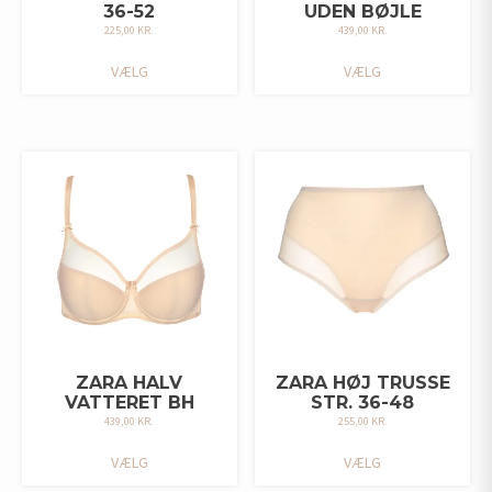
36-52
UDEN BØJLE
225,00
KR.
439,00
KR.
DETTE
DETTE
VÆLG
VÆLG
VARE
VARE
HAR
HAR
FLERE
FLERE
VARIANTER.
VARIANTER.
MULIGHEDERNE
MULIGHEDERNE
KAN
KAN
VÆLGES
VÆLGES
PÅ
PÅ
VARESIDEN
VARESIDEN
ZARA HALV
ZARA HØJ TRUSSE
VATTERET BH
STR. 36-48
439,00
KR.
255,00
KR.
DETTE
DETTE
VÆLG
VÆLG
VARE
VARE