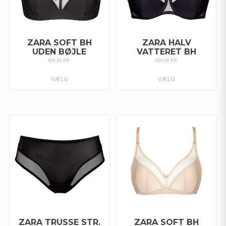
ZARA SOFT BH
ZARA HALV
UDEN BØJLE
VATTERET BH
439,00
KR.
439,00
KR.
DETTE
DETTE
VÆLG
VÆLG
VARE
VARE
HAR
HAR
FLERE
FLERE
VARIANTER.
VARIANTER.
MULIGHEDERNE
MULIGHEDERNE
KAN
KAN
VÆLGES
VÆLGES
PÅ
PÅ
VARESIDEN
VARESIDEN
ZARA TRUSSE STR.
ZARA SOFT BH