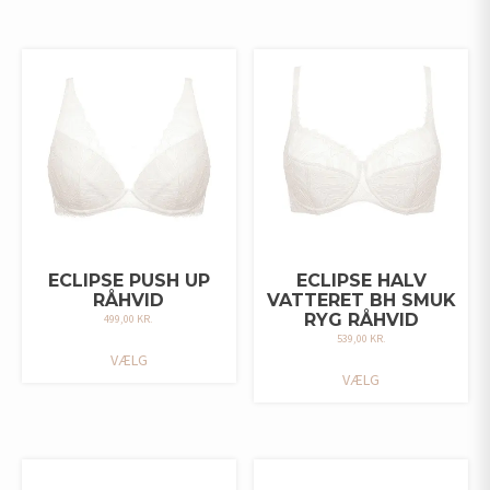
FLERE
FLERE
VARIANTER.
VARIANTER.
MULIGHEDERNE
MULIGHEDERNE
KAN
KAN
VÆLGES
VÆLGES
PÅ
PÅ
VARESIDEN
VARESIDEN
ECLIPSE PUSH UP
ECLIPSE HALV
RÅHVID
VATTERET BH SMUK
RYG RÅHVID
499,00
KR.
539,00
KR.
DETTE
VÆLG
DETTE
VARE
VÆLG
VARE
HAR
HAR
FLERE
FLERE
VARIANTER.
VARIANTER.
MULIGHEDERNE
MULIGHEDERNE
KAN