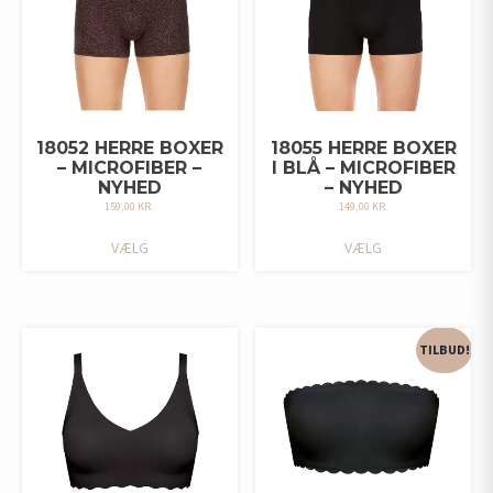
PÅ
VARESIDEN
VARESIDEN
18052 HERRE BOXER
18055 HERRE BOXER
– MICROFIBER –
I BLÅ – MICROFIBER
NYHED
– NYHED
159,00
KR.
149,00
KR.
DETTE
DETTE
VÆLG
VÆLG
VARE
VARE
HAR
HAR
FLERE
FLERE
VARIANTER.
VARIANTER.
MULIGHEDERNE
MULIGHEDERNE
TILBUD!
KAN
KAN
VÆLGES
VÆLGES
PÅ
PÅ
VARESIDEN
VARESIDEN