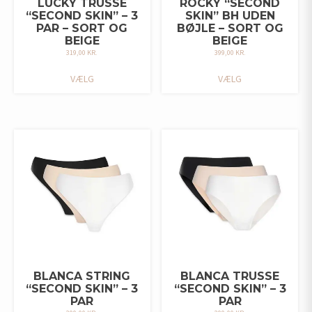
LUCKY TRUSSE
ROCKY “SECOND
“SECOND SKIN” – 3
SKIN” BH UDEN
PAR – SORT OG
BØJLE – SORT OG
BEIGE
BEIGE
319,00
KR.
399,00
KR.
DETTE
DETTE
VÆLG
VÆLG
VARE
VARE
HAR
HAR
FLERE
FLERE
VARIANTER.
VARIANTER.
MULIGHEDERNE
MULIGHEDERNE
KAN
KAN
VÆLGES
VÆLGES
PÅ
PÅ
VARESIDEN
VARESIDEN
BLANCA STRING
BLANCA TRUSSE
“SECOND SKIN” – 3
“SECOND SKIN” – 3
PAR
PAR