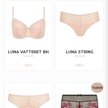
VARIANTER.
MULIGHEDERNE
MULIGHEDERNE
KAN
KAN
VÆLGES
VÆLGES
PÅ
PÅ
VARESIDEN
VARESIDEN
LUNA VATTERET BH
LUNA STRING
410,00
KR.
190,00
KR.
DETTE
DETTE
VÆLG
VÆLG
VARE
VARE
HAR
HAR
FLERE
FLERE
VARIANTER.
VARIANTER.
MULIGHEDERNE
MULIGHEDERNE
TILBUD!
KAN
KAN
VÆLGES
VÆLGES
PÅ
PÅ
VARESIDEN
VARESIDEN