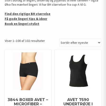
Stort udvalg af lingeri, undertøj og pyjamas til hele familien – også
Øko-Tex mærket lingeri. Vi har BH størrelser fra cup A til G.
Find den rigtige BH størrelse
Få gode lingeri tips & ideer
Book en lingeri stylist
Sorteret
Viser 1–100 af 102 resultater
efter
seneste
3844 BOXER AVET –
AVET 7590
MICROFIBER –
UNDERTRØJE I