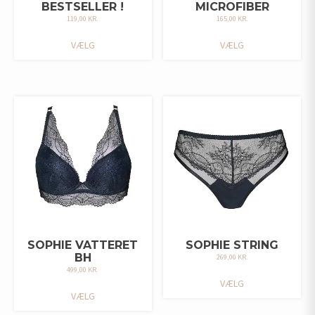
BESTSELLER !
MICROFIBER
119,00
KR.
165,00
KR.
DETTE
DETTE
VÆLG
VÆLG
VARE
VARE
HAR
HAR
FLERE
FLERE
VARIANTER.
VARIANTER.
MULIGHEDERNE
MULIGHEDERNE
KAN
KAN
VÆLGES
VÆLGES
PÅ
PÅ
VARESIDEN
VARESIDEN
SOPHIE VATTERET
SOPHIE STRING
BH
269,00
KR.
499,00
KR.
DETTE
VÆLG
DETTE
VARE
VÆLG
VARE
HAR
HAR