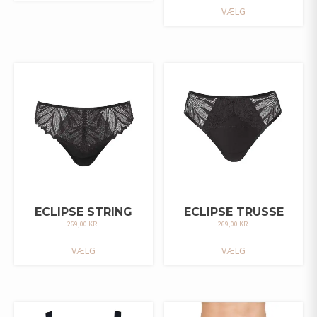
DETTE
HAR
VÆLG
VARE
FLERE
HAR
VARIANTER.
FLERE
MULIGHEDERNE
VARIANTER.
KAN
MULIGHEDERNE
VÆLGES
KAN
PÅ
VÆLGES
VARESIDEN
PÅ
VARESIDEN
ECLIPSE STRING
ECLIPSE TRUSSE
269,00
KR.
269,00
KR.
DETTE
DETTE
VÆLG
VÆLG
VARE
VARE
HAR
HAR
FLERE
FLERE
VARIANTER.
VARIANTER.
MULIGHEDERNE
MULIGHEDERNE