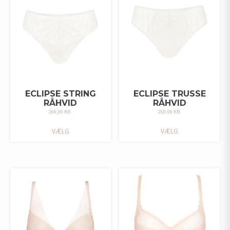
KAN
VÆLGES
VÆLGES
PÅ
PÅ
VARESIDEN
VARESIDEN
ECLIPSE STRING
ECLIPSE TRUSSE
RÅHVID
RÅHVID
269,00
KR.
269,00
KR.
DETTE
DETTE
VÆLG
VÆLG
VARE
VARE
HAR
HAR
FLERE
FLERE
VARIANTER.
VARIANTER.
MULIGHEDERNE
MULIGHEDERNE
KAN
KAN
VÆLGES
VÆLGES
PÅ
PÅ
VARESIDEN
VARESIDEN