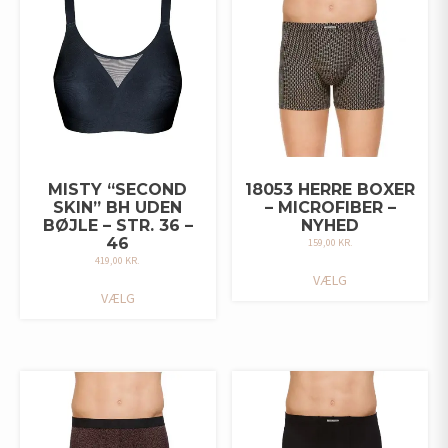
KAN
KAN
VÆLGES
VÆLGES
PÅ
PÅ
VARESIDEN
VARESIDEN
MISTY “SECOND
18053 HERRE BOXER
SKIN” BH UDEN
– MICROFIBER –
BØJLE – STR. 36 –
NYHED
46
159,00
KR.
419,00
KR.
DETTE
VÆLG
DETTE
VARE
VÆLG
VARE
HAR
HAR
FLERE
FLERE
VARIANTER.
VARIANTER.
MULIGHEDERNE
MULIGHEDERNE
KAN
KAN
VÆLGES
VÆLGES
PÅ