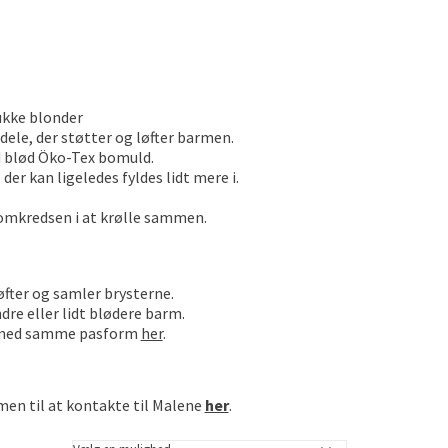
ukke blonder
dele, der støtter og løfter barmen.
d blød Öko-Tex bomuld.
der kan ligeledes fyldes lidt mere i.
r omkredsen i at krølle sammen.
løfter og samler brysterne.
dre eller lidt blødere barm.
r med samme pasform
her
.
men til at kontakte til Malene
her
.