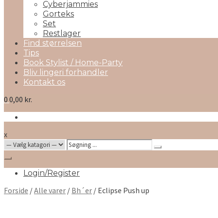
Cyberjammies
Gorteks
Set
Restlager
Find størrelsen
Tips
Book Stylist / Home-Party
Bliv lingeri forhandler
Kontakt os
0
0,00 kr.
x
Search
for:
Login/Register
Forside
/
Alle varer
/
Bh´er
/ Eclipse Push up