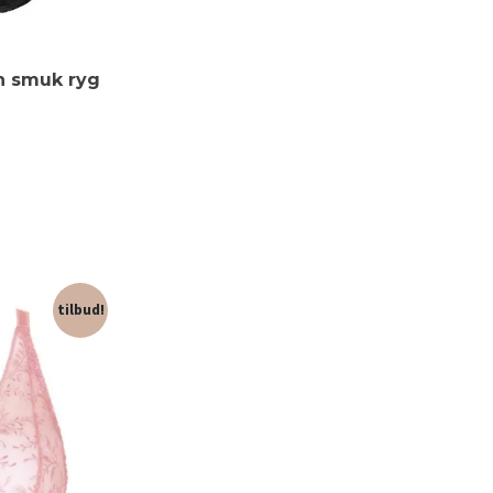
bh smuk ryg
tilbud!