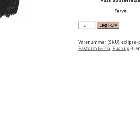
Push up størrels
Farve
Eclipse
Læg i kurv
Push
up
Varenummer (SKU):
eclipse-
antal
Pasform B-103
,
Push up
Bran