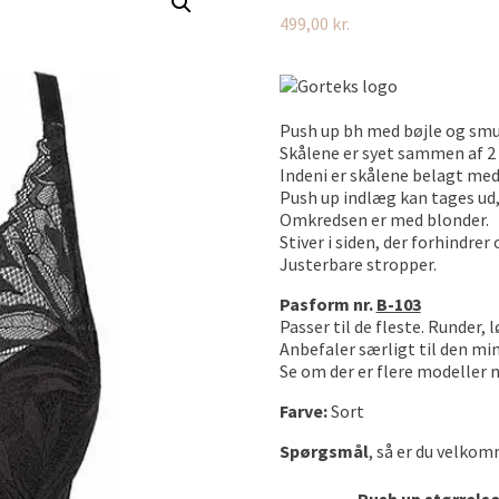
499,00
kr.
Push up bh med bøjle og sm
Skålene er syet sammen af 2 
Indeni er skålene belagt me
Push up indlæg kan tages ud, 
Omkredsen er med blonder.
Stiver i siden, der forhindre
Justerbare stropper.
Pasform nr.
B-103
Passer til de fleste. Runder, 
Anbefaler særligt til den min
Se om der er flere modelle
Farve:
Sort
Spørgsmål
, så er du velkom