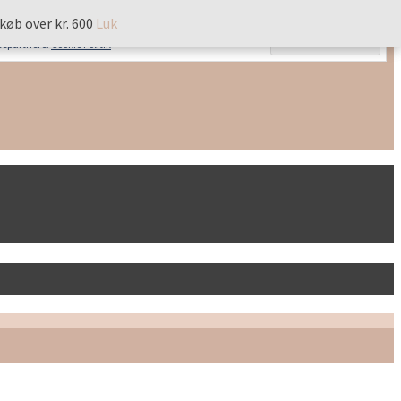
 køb over kr. 600
 køb over kr. 600
Luk
Luk
ysepartnere.
Cookie Politik