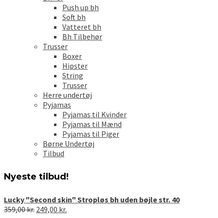
Push up bh
Soft bh
Vatteret bh
Bh Tilbehør
Trusser
Boxer
Hipster
String
Trusser
Herre undertøj
Pyjamas
Pyjamas til Kvinder
Pyjamas til Mænd
Pyjamas til Piger
Børne Undertøj
Tilbud
Nyeste tilbud!
Lucky "Second skin" Stropløs bh uden bøjle str. 40
Den
Den
359,00
kr.
249,00
kr.