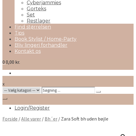
Cyberjammies
Gorteks
Set
Restlager
Find størrelsen
Tips
Book Stylist / Home-Party
Bliv lingeri forhandler
Kontakt os
0
0,00 kr.
x
Search
for:
Login/Register
Forside
/
Alle varer
/
Bh´er
/ Zara Soft bh uden bøjle