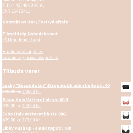
Tlf.: (+45) 40 68 46 91
CVR 25472411
Kontakt os Her / Fortryd aftale
Tilmeld dig Nyhedsbrevet
Få tilbudende først
Handelsbetingelser
Cookie- og privatlivspolitik
Tilbuds varer
Lucky "Second skin" Stropløs bh uden bøjle str. 40
Den
Den
359,00
kr.
249,00
kr.
oprindelige
aktuelle
Bisou Halv Vatteret bh str. 80 H
pris
pris
Den
Den
439,00
kr.
299,00
kr.
var:
er:
oprindelige
aktuelle
Echo Halv Vatteret bh str. 80G
359,00 kr..
249,00 kr..
pris
pris
Den
Den
439,00
kr.
279,00
kr.
var:
er:
oprindelige
aktuelle
Libby Push up - smuk ryg str. 70D
439,00 kr..
299,00 kr..
pris
pris