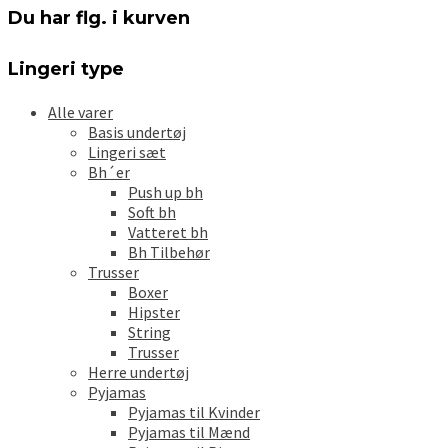
Mulighederne
Du har flg. i kurven
kan
vælges
på
Lingeri type
varesiden
Alle varer
Basis undertøj
Lingeri sæt
Bh´er
Push up bh
Soft bh
Vatteret bh
Bh Tilbehør
Trusser
Boxer
Hipster
String
Trusser
Herre undertøj
Pyjamas
Pyjamas til Kvinder
Pyjamas til Mænd