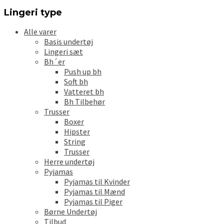
Lingeri type
Alle varer
Basis undertøj
Lingeri sæt
Bh´er
Push up bh
Soft bh
Vatteret bh
Bh Tilbehør
Trusser
Boxer
Hipster
String
Trusser
Herre undertøj
Pyjamas
Pyjamas til Kvinder
Pyjamas til Mænd
Pyjamas til Piger
Børne Undertøj
Tilbud