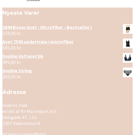
Nyeste Varer
3844 Boxer Avet - Microfiber - Bestseller !
119,00
kr.
Avet 7590 undertrøje i microfiber
165,00
kr.
Sophie Vatteret bh
499,00
kr.
Sophie String
269,00
kr.
Adresse
Inderst Inde
en del af Ki-Ma Import A/S
Sølvgade 97, 1.tv.
1307 København K
kd.edni-tsredni@ofni