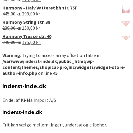
var:
er:
oprindelige
aktuelle
Harmony - Halv Vatteret bh str. 75F
200,00 kr..
99,00 kr..
pris
pris
Den
Den
445,00
kr.
299,00
kr.
var:
er:
oprindelige
aktuelle
Harmony String str. 38
409,00 kr..
275,00 kr..
pris
pris
Den
Den
239,00
kr.
150,00
kr.
var:
er:
oprindelige
aktuelle
Harmony Trusse str. 40
445,00 kr..
299,00 kr..
pris
pris
Den
Den
249,00
kr.
175,00
kr.
var:
er:
oprindelige
aktuelle
239,00 kr..
150,00 kr..
pris
pris
Warning
: Trying to access array offset on false in
var:
er:
/var/www/inderst-inde.dk/public_html/wp-
249,00 kr..
175,00 kr..
content/themes/shopical-pro/inc/widgets/widget-store-
author-info.php
on line
45
Inderst-Inde.dk
En del af Ki-Ma Import A/S
Inderst-Inde.dk
Frit kan vælge mellem lingeri, undertøj og tilbehør.