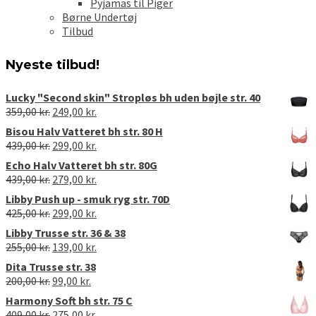
Pyjamas til Piger
Børne Undertøj
Tilbud
Nyeste tilbud!
Lucky "Second skin" Stropløs bh uden bøjle str. 40
Den
Den
359,00
kr.
249,00
kr.
oprindelige
aktuelle
Bisou Halv Vatteret bh str. 80 H
pris
pris
Den
Den
439,00
kr.
299,00
kr.
var:
er:
oprindelige
aktuelle
Echo Halv Vatteret bh str. 80G
359,00 kr..
249,00 kr..
pris
pris
Den
Den
439,00
kr.
279,00
kr.
var:
er:
oprindelige
aktuelle
Libby Push up - smuk ryg str. 70D
439,00 kr..
299,00 kr..
pris
pris
Den
Den
425,00
kr.
299,00
kr.
var:
er:
oprindelige
aktuelle
Libby Trusse str. 36 & 38
439,00 kr..
279,00 kr..
pris
pris
Den
Den
255,00
kr.
139,00
kr.
var:
er:
oprindelige
aktuelle
Dita Trusse str. 38
425,00 kr..
299,00 kr..
pris
pris
Den
Den
200,00
kr.
99,00
kr.
var:
er:
oprindelige
aktuelle
Harmony Soft bh str. 75 C
255,00 kr..
139,00 kr..
pris
pris
Den
Den
409,00
kr.
275,00
kr.