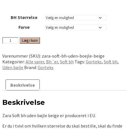
BH Størrelse
Farve
Zara
Læg i kurv
Soft
bh
Varenummer (SKU):
zara-soft-bh-uden-boejle-beige
uden
Kategorier:
Alle varer
,
Bh´er
,
Soft bh
Tags:
Gorteks
,
Soft bh
,
bøjle
Uden bøjle
Brand:
Gorteks
antal
Beskrivelse
Beskrivelse
Zara Soft bh uden bøjle beige er produceret i EU.
Er du i tvivl om hvilken størrelse du skal bestille, skal du finde