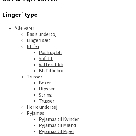
kan
vælges
på
Lingeri type
varesiden
Alle varer
Basis undertøj
Lingeri sæt
Bh´er
Push up bh
Soft bh
Vatteret bh
Bh Tilbehør
Trusser
Boxer
Hipster
String
Trusser
Herre undertøj
Pyjamas
Pyjamas til Kvinder
Pyjamas til Mænd
Pyjamas til Piger