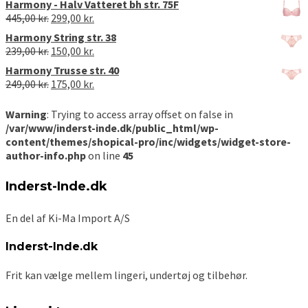
Harmony - Halv Vatteret bh str. 75F
200,00 kr..
99,00 kr..
pris
pris
Den
Den
445,00
kr.
299,00
kr.
var:
er:
oprindelige
aktuelle
Harmony String str. 38
409,00 kr..
275,00 kr..
pris
pris
Den
Den
239,00
kr.
150,00
kr.
var:
er:
oprindelige
aktuelle
Harmony Trusse str. 40
445,00 kr..
299,00 kr..
pris
pris
Den
Den
249,00
kr.
175,00
kr.
var:
er:
oprindelige
aktuelle
239,00 kr..
150,00 kr..
pris
pris
Warning
: Trying to access array offset on false in
var:
er:
/var/www/inderst-inde.dk/public_html/wp-
249,00 kr..
175,00 kr..
content/themes/shopical-pro/inc/widgets/widget-store-
author-info.php
on line
45
Inderst-Inde.dk
En del af Ki-Ma Import A/S
Inderst-Inde.dk
Frit kan vælge mellem lingeri, undertøj og tilbehør.