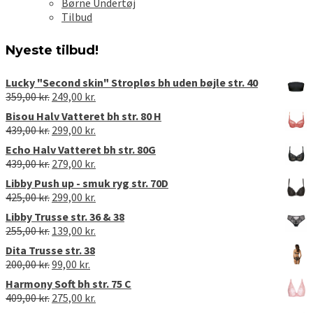
Børne Undertøj
Tilbud
Nyeste tilbud!
Lucky "Second skin" Stropløs bh uden bøjle str. 40
Den
Den
359,00
kr.
249,00
kr.
oprindelige
aktuelle
Bisou Halv Vatteret bh str. 80 H
pris
pris
Den
Den
439,00
kr.
299,00
kr.
var:
er:
oprindelige
aktuelle
Echo Halv Vatteret bh str. 80G
359,00 kr..
249,00 kr..
pris
pris
Den
Den
439,00
kr.
279,00
kr.
var:
er:
oprindelige
aktuelle
Libby Push up - smuk ryg str. 70D
439,00 kr..
299,00 kr..
pris
pris
Den
Den
425,00
kr.
299,00
kr.
var:
er:
oprindelige
aktuelle
Libby Trusse str. 36 & 38
439,00 kr..
279,00 kr..
pris
pris
Den
Den
255,00
kr.
139,00
kr.
var:
er:
oprindelige
aktuelle
Dita Trusse str. 38
425,00 kr..
299,00 kr..
pris
pris
Den
Den
200,00
kr.
99,00
kr.
var:
er:
oprindelige
aktuelle
Harmony Soft bh str. 75 C
255,00 kr..
139,00 kr..
pris
pris
Den
Den
409,00
kr.
275,00
kr.
var:
er:
oprindelige
aktuelle