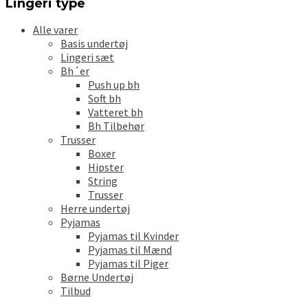
Lingeri type
Alle varer
Basis undertøj
Lingeri sæt
Bh´er
Push up bh
Soft bh
Vatteret bh
Bh Tilbehør
Trusser
Boxer
Hipster
String
Trusser
Herre undertøj
Pyjamas
Pyjamas til Kvinder
Pyjamas til Mænd
Pyjamas til Piger
Børne Undertøj
Tilbud