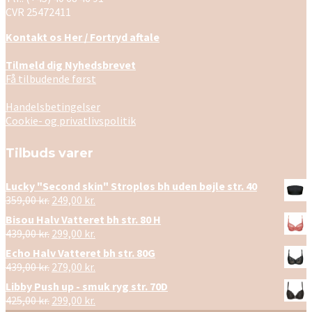
CVR 25472411
Kontakt os Her / Fortryd aftale
Tilmeld dig Nyhedsbrevet
Få tilbudende først
Handelsbetingelser
Cookie- og privatlivspolitik
Tilbuds varer
Lucky "Second skin" Stropløs bh uden bøjle str. 40
Den
Den
359,00
kr.
249,00
kr.
oprindelige
aktuelle
Bisou Halv Vatteret bh str. 80 H
pris
pris
Den
Den
439,00
kr.
299,00
kr.
var:
er:
oprindelige
aktuelle
Echo Halv Vatteret bh str. 80G
359,00 kr..
249,00 kr..
pris
pris
Den
Den
439,00
kr.
279,00
kr.
var:
er:
oprindelige
aktuelle
Libby Push up - smuk ryg str. 70D
439,00 kr..
299,00 kr..
pris
pris
Den
Den
425,00
kr.
299,00
kr.
var:
er: