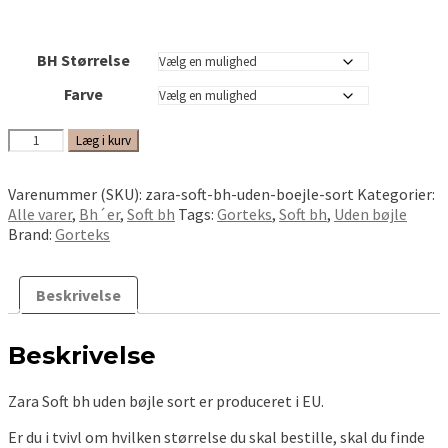
BH Størrelse
Farve
Zara
Læg i kurv
Soft
bh
Varenummer (SKU):
zara-soft-bh-uden-boejle-sort
Kategorier:
uden
Alle varer
,
Bh´er
,
Soft bh
Tags:
Gorteks
,
Soft bh
,
Uden bøjle
bøjle
Brand:
Gorteks
antal
Beskrivelse
Beskrivelse
Zara Soft bh uden bøjle sort er produceret i EU.
Er du i tvivl om hvilken størrelse du skal bestille, skal du finde