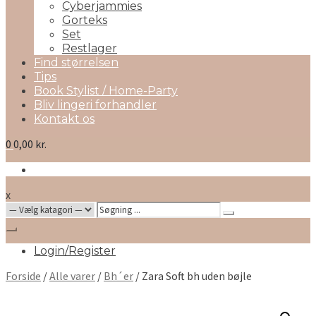
Cyberjammies
Gorteks
Set
Restlager
Find størrelsen
Tips
Book Stylist / Home-Party
Bliv lingeri forhandler
Kontakt os
0
0,00 kr.
x
Search
for:
Login/Register
Forside
/
Alle varer
/
Bh´er
/ Zara Soft bh uden bøjle