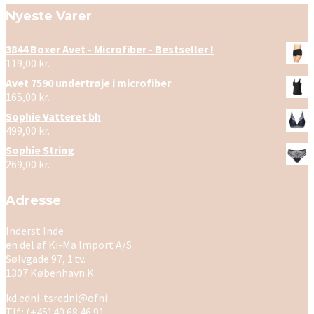
Nyeste Varer
3844 Boxer Avet - Microfiber - Bestseller !
119,00
kr.
Avet 7590 undertrøje i microfiber
165,00
kr.
Sophie Vatteret bh
499,00
kr.
Sophie String
269,00
kr.
Adresse
Inderst Inde
en del af Ki-Ma Import A/S
Sølvgade 97, 1.tv.
1307 København K
kd.edni-tsredni@ofni
Tlf.: (+45) 40 68 46 91