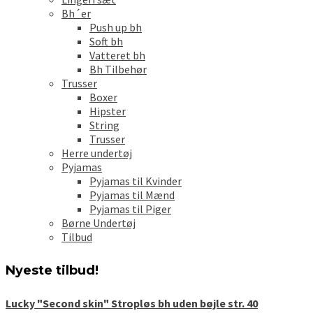
Bh´er
Push up bh
Soft bh
Vatteret bh
Bh Tilbehør
Trusser
Boxer
Hipster
String
Trusser
Herre undertøj
Pyjamas
Pyjamas til Kvinder
Pyjamas til Mænd
Pyjamas til Piger
Børne Undertøj
Tilbud
Nyeste tilbud!
Lucky "Second skin" Stropløs bh uden bøjle str. 40