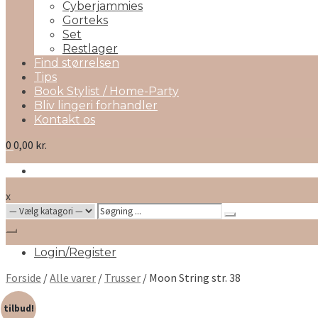
Cyberjammies
Gorteks
Set
Restlager
Find størrelsen
Tips
Book Stylist / Home-Party
Bliv lingeri forhandler
Kontakt os
0
0,00 kr.
x
Search
for:
Login/Register
Forside
/
Alle varer
/
Trusser
/ Moon String str. 38
tilbud!