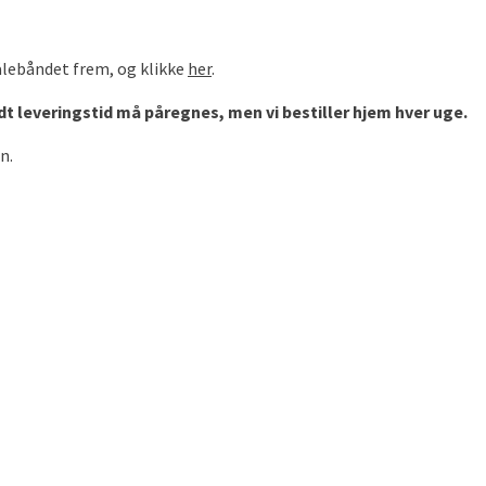
 målebåndet frem, og klikke
her
.
idt leveringstid må påregnes, men vi bestiller hjem hver uge.
n.