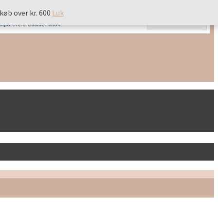
 køb over kr. 600
 køb over kr. 600
Luk
Luk
ysepartnere.
Cookie Politik