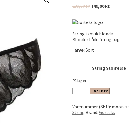
Den
Den
239,00
kr.
149,00
kr.
oprindelige
aktuelle
pris
pris
var:
er:
239,00 kr..
149,00 kr..
String i smuk blonde.
Blonder både for og bag.
Farve:
Sort
String Størrelse
På lager
Moon
Læg i kurv
String
str.
Varenummer (SKU):
moon-st
38
String
Brand:
Gorteks
antal