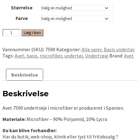
Størrelse
Farve
Avet
Læg i kurv
7590
undertrøje
Varenummer (SKU):
7590
Kategorier:
Alle varer
,
Basis undertøj
i
Tags:
Avet
,
basis
,
microfiber
,
undertøj
,
Undertrøje
Brand:
Avet
microfiber
antal
Beskrivelse
Beskrivelse
Avet 7590 undertrøje i microfiber er produceret i Spanien.
Materiale:
Microfiber – 90% Polyamid, 10% Lycra
Du kan blive forhandler:
Har du butik, web-shop, klinik eller lyst til fritidssalg ?