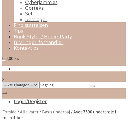
Cyberjammies
Gorteks
Set
Restlager
Find størrelsen
Tips
Book Stylist / Home-Party
Bliv lingeri forhandler
Kontakt os
0
0,00 kr.
x
Search
for:
Login/Register
Forside
/
Alle varer
/
Basis undertøj
/ Avet 7590 undertrøje i
microfiber