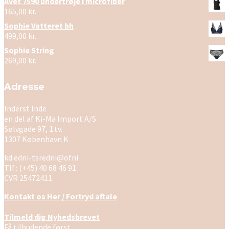
Avet 7590 undertrøje i microfiber
165,00
kr.
Sophie Vatteret bh
499,00
kr.
Sophie String
269,00
kr.
Adresse
Inderst Inde
en del af Ki-Ma Import A/S
Sølvgade 97, 1.tv.
1307 København K
kd.edni-tsredni@ofni
Tlf.: (+45) 40 68 46 91
CVR 25472411
Kontakt os Her / Fortryd aftale
Tilmeld dig Nyhedsbrevet
Få tilbudende først