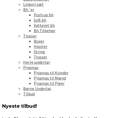
Lingeri sæt
Bh´er
Push up bh
Soft bh
Vatteret bh
Bh Tilbehør
Trusser
Boxer
Hipster
String
Trusser
Herre undertøj
Pyjamas
Pyjamas til Kvinder
Pyjamas til Mænd
Pyjamas til Piger
Børne Undertøj
Tilbud
Nyeste tilbud!