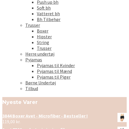
Push up bh
Soft bh
Vatteret bh
Bh Tilbehør
Trusser
Boxer
Hipster
String
Trusser
Herre undertøj
Pyjamas
Pyjamas til Kvinder
Pyjamas til Mænd
Pyjamas til Piger
Børne Undertøj
Tilbud
Nyeste Varer
3844 Boxer Avet - Microfiber - Bestseller !
119,00
kr.