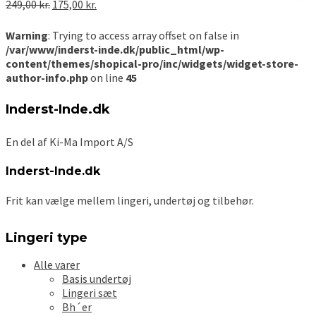
Den
Den
249,00
kr.
175,00
kr.
var:
er:
oprindelige
aktuelle
239,00 kr..
150,00 kr..
pris
pris
Warning
: Trying to access array offset on false in
var:
er:
/var/www/inderst-inde.dk/public_html/wp-
249,00 kr..
175,00 kr..
content/themes/shopical-pro/inc/widgets/widget-store-
author-info.php
on line
45
Inderst-Inde.dk
En del af Ki-Ma Import A/S
Inderst-Inde.dk
Frit kan vælge mellem lingeri, undertøj og tilbehør.
Lingeri type
Alle varer
Basis undertøj
Lingeri sæt
Bh´er