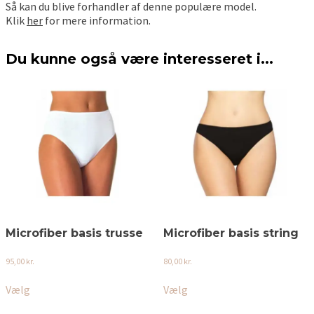
Så kan du blive forhandler af denne populære model.
Klik
her
for mere information.
Du kunne også være interesseret i...
Microfiber basis trusse
Microfiber basis string
95,00
kr.
80,00
kr.
Dette
Dette
Vælg
Vælg
vare
vare
har
har