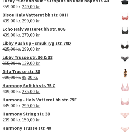
Lucky "Second skin" Stropløs bh uden bøjle str. 40
Den
Den
359,00
kr.
249,00
kr.
oprindelige
aktuelle
Bisou Halv Vatteret bh str. 80 H
pris
pris
Den
Den
439,00
kr.
299,00
kr.
var:
er:
oprindelige
aktuelle
Echo Halv Vatteret bh str. 80G
359,00 kr..
249,00 kr..
pris
pris
Den
Den
439,00
kr.
279,00
kr.
var:
er:
oprindelige
aktuelle
Libby Push up - smuk ryg str. 70D
439,00 kr..
299,00 kr..
pris
pris
Den
Den
425,00
kr.
299,00
kr.
var:
er:
oprindelige
aktuelle
Libby Trusse str. 36 & 38
439,00 kr..
279,00 kr..
pris
pris
Den
Den
255,00
kr.
139,00
kr.
var:
er:
oprindelige
aktuelle
Dita Trusse str. 38
425,00 kr..
299,00 kr..
pris
pris
Den
Den
200,00
kr.
99,00
kr.
var:
er:
oprindelige
aktuelle
Harmony Soft bh str. 75 C
255,00 kr..
139,00 kr..
pris
pris
Den
Den
409,00
kr.
275,00
kr.
var:
er:
oprindelige
aktuelle
Harmony - Halv Vatteret bh str. 75F
200,00 kr..
99,00 kr..
pris
pris
Den
Den
445,00
kr.
299,00
kr.
var:
er:
oprindelige
aktuelle
Harmony String str. 38
409,00 kr..
275,00 kr..
pris
pris
Den
Den
239,00
kr.
150,00
kr.
var:
er:
oprindelige
aktuelle
Harmony Trusse str. 40
445,00 kr..
299,00 kr..
pris
pris