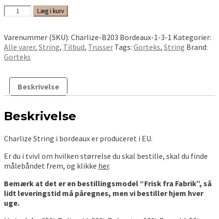
Charlize
Læg i kurv
String
str.
Varenummer (SKU):
Charlize-B203 Bordeaux-1-3-1
Kategorier:
44/46
Alle varer
,
String
,
Tilbud
,
Trusser
Tags:
Gorteks
,
String
Brand:
antal
Gorteks
Beskrivelse
Beskrivelse
Charlize String i bordeaux er produceret i EU.
Er du i tvivl om hvilken størrelse du skal bestille, skal du finde
målebåndet frem, og klikke
her
.
Bemærk at det er en bestillingsmodel “Frisk fra Fabrik”, så
lidt leveringstid må påregnes, men vi bestiller hjem hver
uge.