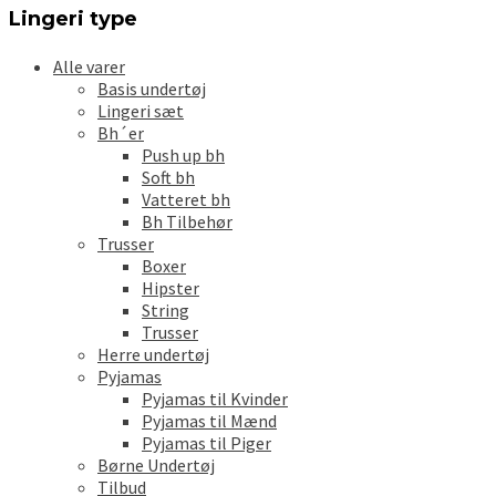
på
Lingeri type
varesiden
Alle varer
Basis undertøj
Lingeri sæt
Bh´er
Push up bh
Soft bh
Vatteret bh
Bh Tilbehør
Trusser
Boxer
Hipster
String
Trusser
Herre undertøj
Pyjamas
Pyjamas til Kvinder
Pyjamas til Mænd
Pyjamas til Piger
Børne Undertøj
Tilbud