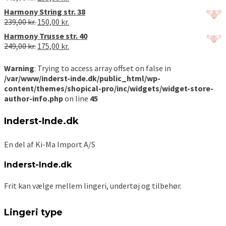
var:
er:
oprindelige
aktuelle
Harmony String str. 38
409,00 kr..
275,00 kr..
pris
pris
Den
Den
239,00
kr.
150,00
kr.
var:
er:
oprindelige
aktuelle
Harmony Trusse str. 40
445,00 kr..
299,00 kr..
pris
pris
Den
Den
249,00
kr.
175,00
kr.
var:
er:
oprindelige
aktuelle
239,00 kr..
150,00 kr..
pris
pris
Warning
: Trying to access array offset on false in
var:
er:
/var/www/inderst-inde.dk/public_html/wp-
249,00 kr..
175,00 kr..
content/themes/shopical-pro/inc/widgets/widget-store-
author-info.php
on line
45
Inderst-Inde.dk
En del af Ki-Ma Import A/S
Inderst-Inde.dk
Frit kan vælge mellem lingeri, undertøj og tilbehør.
Lingeri type