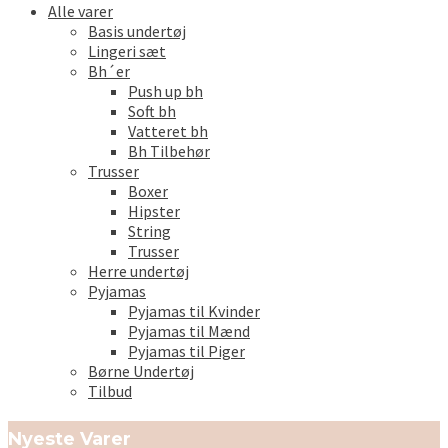
Alle varer
Basis undertøj
Lingeri sæt
Bh´er
Push up bh
Soft bh
Vatteret bh
Bh Tilbehør
Trusser
Boxer
Hipster
String
Trusser
Herre undertøj
Pyjamas
Pyjamas til Kvinder
Pyjamas til Mænd
Pyjamas til Piger
Børne Undertøj
Tilbud
Nyeste Varer