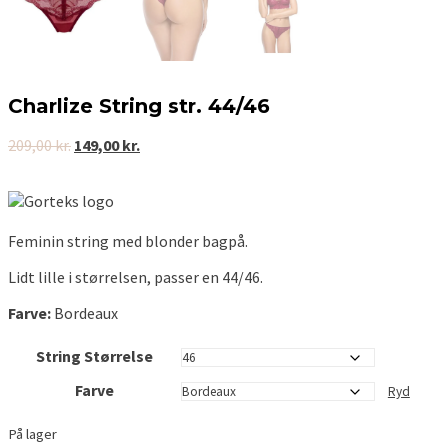
Charlize String str. 44/46
Den
Den
209,00
kr.
149,00
kr.
oprindelige
aktuelle
pris
pris
var:
er:
209,00 kr..
149,00 kr..
Feminin string med blonder bagpå.
Lidt lille i størrelsen, passer en 44/46.
Farve:
Bordeaux
String Størrelse
Farve
Ryd
På lager