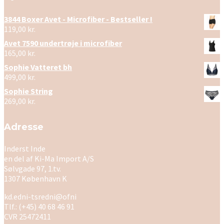
3844 Boxer Avet - Microfiber - Bestseller !
119,00
kr.
Avet 7590 undertrøje i microfiber
165,00
kr.
Sophie Vatteret bh
499,00
kr.
Sophie String
269,00
kr.
Adresse
Inderst Inde
en del af Ki-Ma Import A/S
Sølvgade 97, 1.tv.
1307 København K
kd.edni-tsredni@ofni
Tlf.: (+45) 40 68 46 91
CVR 25472411