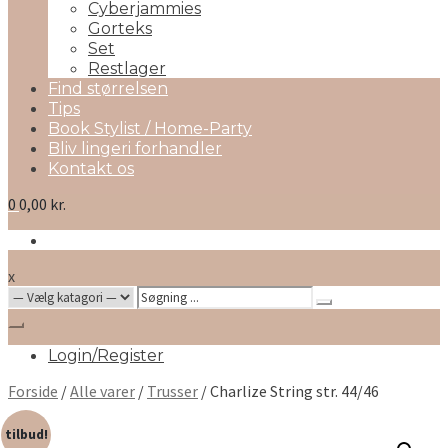
Cyberjammies
Gorteks
Set
Restlager
Find størrelsen
Tips
Book Stylist / Home-Party
Bliv lingeri forhandler
Kontakt os
0
0,00 kr.
x
Search
for:
Login/Register
Forside
/
Alle varer
/
Trusser
/ Charlize String str. 44/46
tilbud!