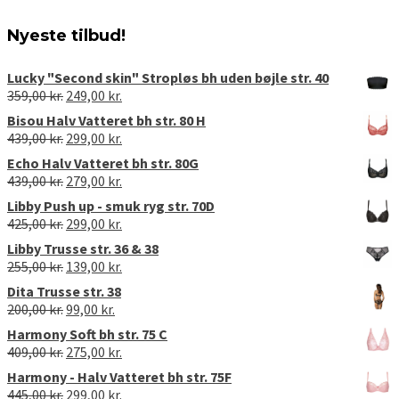
Nyeste tilbud!
Lucky "Second skin" Stropløs bh uden bøjle str. 40
Den
Den
359,00
kr.
249,00
kr.
oprindelige
aktuelle
Bisou Halv Vatteret bh str. 80 H
pris
pris
Den
Den
439,00
kr.
299,00
kr.
var:
er:
oprindelige
aktuelle
Echo Halv Vatteret bh str. 80G
359,00 kr..
249,00 kr..
pris
pris
Den
Den
439,00
kr.
279,00
kr.
var:
er:
oprindelige
aktuelle
Libby Push up - smuk ryg str. 70D
439,00 kr..
299,00 kr..
pris
pris
Den
Den
425,00
kr.
299,00
kr.
var:
er:
oprindelige
aktuelle
Libby Trusse str. 36 & 38
439,00 kr..
279,00 kr..
pris
pris
Den
Den
255,00
kr.
139,00
kr.
var:
er:
oprindelige
aktuelle
Dita Trusse str. 38
425,00 kr..
299,00 kr..
pris
pris
Den
Den
200,00
kr.
99,00
kr.
var:
er:
oprindelige
aktuelle
Harmony Soft bh str. 75 C
255,00 kr..
139,00 kr..
pris
pris
Den
Den
409,00
kr.
275,00
kr.
var:
er:
oprindelige
aktuelle
Harmony - Halv Vatteret bh str. 75F
200,00 kr..
99,00 kr..
pris
pris
Den
Den
445,00
kr.
299,00
kr.