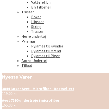
Vatteret bh
Bh Tilbehør
Trusser
Boxer
Hipster
String
Trusser
Herre undertøj
Pyjamas
Pyjamas til Kvinder
Pyjamas til Mænd
Pyjamas til Piger
Børne Undertøj
Tilbud
Nyeste Varer
3844 Boxer Avet - Microfiber - Bestseller !
119,00
kr.
Avet 7590 undertrøje i microfiber
165,00
kr.