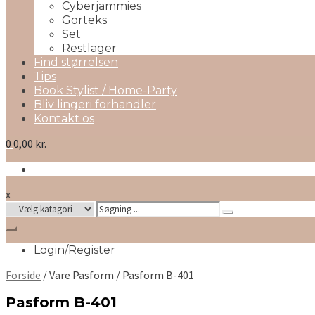
Cyberjammies
Gorteks
Set
Restlager
Find størrelsen
Tips
Book Stylist / Home-Party
Bliv lingeri forhandler
Kontakt os
0
0,00 kr.
x
Search
for:
Login/Register
Forside
/ Vare Pasform / Pasform B-401
Pasform B-401