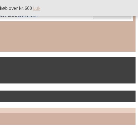
 køb over kr. 600
 køb over kr. 600
Luk
Luk
ysepartnere.
Cookie Politik