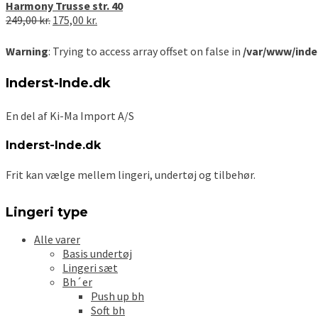
Harmony Trusse str. 40
445,00 kr..
299,00 kr..
pris
pris
Den
Den
249,00
kr.
175,00
kr.
var:
er:
oprindelige
aktuelle
239,00 kr..
150,00 kr..
pris
pris
Warning
: Trying to access array offset on false in
/var/www/inde
var:
er:
249,00 kr..
175,00 kr..
Inderst-Inde.dk
En del af Ki-Ma Import A/S
Inderst-Inde.dk
Frit kan vælge mellem lingeri, undertøj og tilbehør.
Lingeri type
Alle varer
Basis undertøj
Lingeri sæt
Bh´er
Push up bh
Soft bh