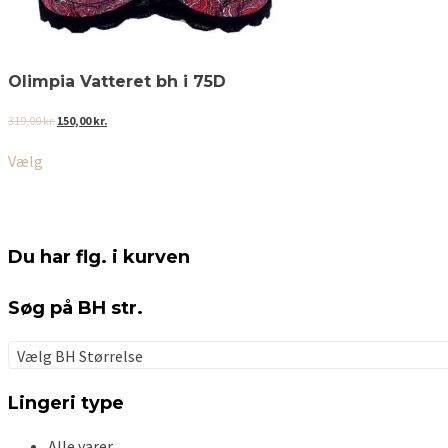
Olimpia Vatteret bh i 75D
Den
Den
319,00
kr.
150,00
kr.
oprindelige
aktuelle
Dette
pris
pris
Vælg
vare
var:
er:
319,00 kr..
150,00 kr..
har
flere
varianter.
Mulighederne
Du har flg. i kurven
kan
vælges
på
Søg på BH str.
varesiden
Vælg BH Størrelse
Lingeri type
Alle varer