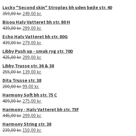
Lucky "Second skin" Stropløs bh uden bøjle str. 40
Den
Den
359,00
kr.
249,00
kr.
oprindelige
aktuelle
Bisou Halv Vatteret bh str. 80 H
pris
pris
Den
Den
439,00
kr.
299,00
kr.
var:
er:
oprindelige
aktuelle
Echo Halv Vatteret bh str. 80G
359,00 kr..
249,00 kr..
pris
pris
Den
Den
439,00
kr.
279,00
kr.
var:
er:
oprindelige
aktuelle
Libby Push up - smuk ryg str. 70D
439,00 kr..
299,00 kr..
pris
pris
Den
Den
425,00
kr.
299,00
kr.
var:
er:
oprindelige
aktuelle
Libby Trusse str. 36 & 38
439,00 kr..
279,00 kr..
pris
pris
Den
Den
255,00
kr.
139,00
kr.
var:
er:
oprindelige
aktuelle
Dita Trusse str. 38
425,00 kr..
299,00 kr..
pris
pris
Den
Den
200,00
kr.
99,00
kr.
var:
er:
oprindelige
aktuelle
Harmony Soft bh str. 75 C
255,00 kr..
139,00 kr..
pris
pris
Den
Den
409,00
kr.
275,00
kr.
var:
er:
oprindelige
aktuelle
Harmony - Halv Vatteret bh str. 75F
200,00 kr..
99,00 kr..
pris
pris
Den
Den
445,00
kr.
299,00
kr.
var:
er:
oprindelige
aktuelle
Harmony String str. 38
409,00 kr..
275,00 kr..
pris
pris
Den
Den
239,00
kr.
150,00
kr.
var:
er:
oprindelige
aktuelle