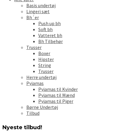
Basis undertøj
Lingeri sæt
Bh´er
Push up bh
Soft bh
Vatteret bh
Bh Tilbehør
Trusser
Boxer
Hipster
String
Trusser
Herre undertøj
Pyjamas
Pyjamas til Kvinder
Pyjamas til Mænd
Pyjamas til Piger
Børne Undertøj
Tilbud
Nyeste tilbud!